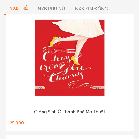
NXB TRẺ
NXB PHỤ NỮ
NXB KIM ĐỒNG
Giáng Sinh Ở Thành Phố Ma Thuật
25,000