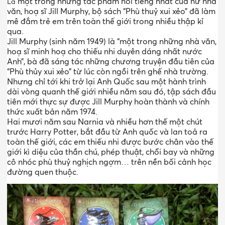
một trong những tác phẩm nổi tiếng nhất của nữ nhà
Là
văn, hoạ sĩ Jill Murphy, bộ sách “Phù thuỷ xui xẻo” đã làm
mê đắm trẻ em trên toàn thế giới trong nhiều thập kỉ
qua.
Jill Murphy (sinh năm 1949) là “một trong những nhà văn,
hoạ sĩ minh hoạ cho thiếu nhi duyên dáng nhất nước
Anh”, bà đã sáng tác những chương truyện đầu tiên của
“Phù thủy xui xẻo” từ lúc còn ngồi trên ghế nhà trường.
Nhưng chỉ tới khi trở lại Anh Quốc sau một hành trình
dài vòng quanh thế giới nhiều năm sau đó, tập sách đầu
tiên mới thực sự được Jill Murphy hoàn thành và chính
thức xuất bản năm 1974.
Hai mươi năm sau Narnia và nhiều hơn thế một chút
trước Harry Potter, bắt đầu từ Anh quốc và lan toả ra
toàn thế giới, các em thiếu nhi được bước chân vào thế
giới kì diệu của thần chú, phép thuật, chổi bay và những
cô nhóc phù thuỷ nghịch ngợm… trên nền bối cảnh học
đường quen thuộc.