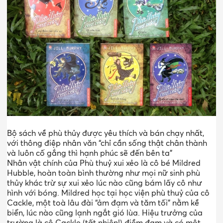
Bộ sách về phù thủy được yêu thích và bán chạy nhất,
với thông điệp nhân văn “chỉ cần sống thật chân thành
và luôn cố gắng thì hạnh phúc sẽ đến bên ta”
Nhân vật chính của Phù thuỷ xui xẻo là cô bé Mildred
Hubble, hoàn toàn bình thường như mọi nữ sinh phù
thủy khác trừ sự xui xẻo lúc nào cũng bám lấy cô như
hình với bóng. Mildred học tại học viện phù thuỷ của cô
Cackle, một toà lâu đài “ảm đạm và tăm tối” nằm kề
biển, lúc nào cũng lạnh ngắt gió lùa. Hiệu trưởng của
trường là cô Cackle (tất nhiên!) điềm đạm và có một