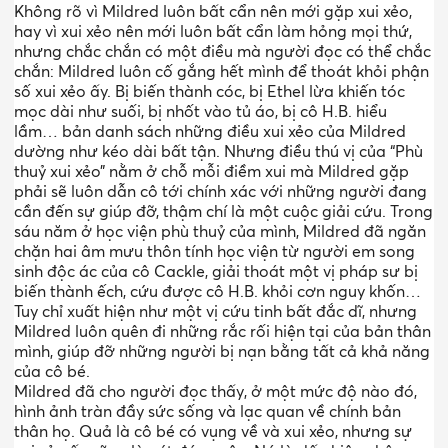
Không rõ vì Mildred luôn bất cẩn nên mới gặp xui xẻo,
hay vì xui xẻo nên mới luôn bất cẩn làm hỏng mọi thứ,
nhưng chắc chắn có một điều mà người đọc có thể chắc
chắn: Mildred luôn cố gắng hết mình để thoát khỏi phận
số xui xẻo ấy. Bị biến thành cóc, bị Ethel lừa khiến tóc
mọc dài như suối, bị nhốt vào tủ áo, bị cô H.B. hiểu
lầm… bản danh sách những điều xui xẻo của Mildred
dường như kéo dài bất tận. Nhưng điều thú vị của “Phù
thuỷ xui xẻo” nằm ở chỗ mỗi điềm xui mà Mildred gặp
phải sẽ luôn dẫn cô tới chính xác với những người đang
cần đến sự giúp đỡ, thậm chí là một cuộc giải cứu. Trong
sáu năm ở học viện phù thuỷ của mình, Mildred đã ngăn
chặn hai âm mưu thôn tính học viện từ người em song
sinh độc ác của cô Cackle, giải thoát một vị pháp sư bị
biến thành ếch, cứu được cô H.B. khỏi cơn nguy khốn…
Tuy chỉ xuất hiện như một vị cứu tinh bất đắc dĩ, nhưng
Mildred luôn quên đi những rắc rối hiện tại của bản thân
mình, giúp đỡ những người bị nạn bằng tất cả khả năng
của cô bé.
Mildred đã cho người đọc thấy, ở một mức độ nào đó,
hình ảnh tràn đầy sức sống và lạc quan về chính bản
thân họ. Quả là cô bé có vụng về và xui xẻo, nhưng sự