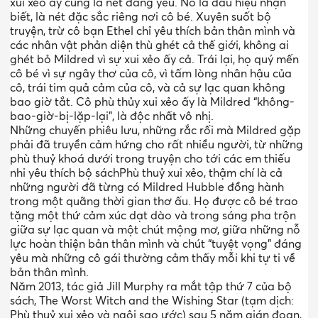
xui xẻo ấy cũng là nét đáng yêu. Nó là dấu hiệu nhận
biết, là nét đặc sắc riêng nơi cô bé. Xuyên suốt bộ
truyện, trừ cô bạn Ethel chỉ yêu thích bản thân mình và
các nhân vật phản diện thù ghét cả thế giới, không ai
ghét bỏ Mildred vì sự xui xẻo ấy cả. Trái lại, họ quý mến
cô bé vì sự ngây thơ của cô, vì tấm lòng nhân hậu của
cô, trái tim quả cảm của cô, và cả sự lạc quan không
bao giờ tắt. Cô phù thủy xui xẻo ấy là Mildred “không-
bao-giờ-bị-lặp-lại”, là độc nhất vô nhị.
Những chuyến phiêu lưu, những rắc rối mà Mildred gặp
phải đã truyền cảm hứng cho rất nhiều người, từ những
phù thuỷ khoá dưới trong truyện cho tới các em thiếu
nhi yêu thích bộ sáchPhù thuỷ xui xẻo, thậm chí là cả
những người đã từng có Mildred Hubble đồng hành
trong một quãng thời gian thơ ấu. Họ được cô bé trao
tặng một thứ cảm xúc dạt dào và trong sáng pha trộn
giữa sự lạc quan và một chút mộng mơ, giữa những nỗ
lực hoàn thiện bản thân mình và chút “tuyệt vọng” đáng
yêu mà những cô gái thường cảm thấy mỗi khi tự ti về
bản thân mình.
Năm 2013, tác giả Jill Murphy ra mắt tập thứ 7 của bộ
sách, The Worst Witch and the Wishing Star (tạm dịch:
Phù thuỷ xui xẻo và ngôi sao ước) sau 5 năm gián đoạn,