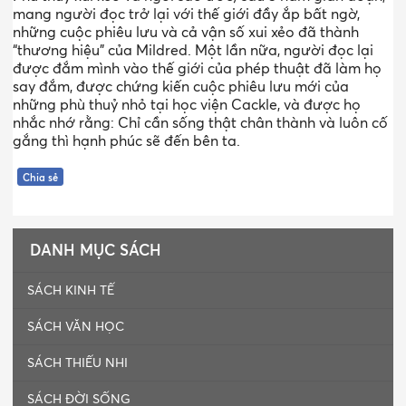
mang người đọc trở lại với thế giới đầy ắp bất ngờ,
những cuộc phiêu lưu và cả vận số xui xẻo đã thành
“thương hiệu” của Mildred. Một lần nữa, người đọc lại
được đắm mình vào thế giới của phép thuật đã làm họ
say đắm, được chứng kiến cuộc phiêu lưu mới của
những phù thuỷ nhỏ tại học viện Cackle, và được họ
nhắc nhớ rằng: Chỉ cần sống thật chân thành và luôn cố
gắng thì hạnh phúc sẽ đến bên ta.
Chia sẻ
DANH MỤC SÁCH
SÁCH KINH TẾ
SÁCH VĂN HỌC
SÁCH THIẾU NHI
SÁCH ĐỜI SỐNG