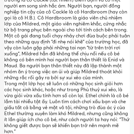
người em song sinh hắc ám. Người bạn, người đồng
nghiệp tin cậy của cô Cackle là cô Hardbroom (hay còn
gọi là cô H.B.). Cô Hardbroom là giáo viên chủ nhiệm
lớp của Mildred, một giáo viên nghiêm khắc, cứng nhắc
từ bộ trang phục bên ngoài cho tới tính cách bên trong.
Một cô gái đang tuổi chạy nhảy chơi đùa buộc phải tuân
theo những quy định “đi nhẹ nói khẽ” của trường học, đã
vậy còn luôn gặp phải những tai nạn “từ trên trời rơi
xuống”, Mildred hẳn đã không thể chịu nổi nếu cô bé
không có bên mình hai người bạn thân thiết là Enid và
Maud. Ba người bạn thân thiết này đã lập thành một
nhóm ăn ý trong việc an ủi và giúp Mildred thoát khỏi
những rắc rối gây ra bởi sự xui xẻo của mình.
Trong một lớp học sẽ luôn có những học sinh giỏi hơn
các học sinh khác, hoặc như trong Phù thuỷ xui xẻo, là
vừa giỏi vừa xấu tính hơn số còn lại. Ethel chính là cô bé
lắm tài nhiều tật ấy. Luôn tìm cách chơi xấu bạn và che
giấu tất cả bằng vẻ mặt vô tội, những trò đùa ác ý của
Ethel thường xuyên làm khó Mildred, nhưng cũng không
ít lần giúp ích cho cô bé, như cách người ta hay nói: “Thứ
không giết được bạn sẽ khiến bạn trở nên mạnh mẽ
hơn.”